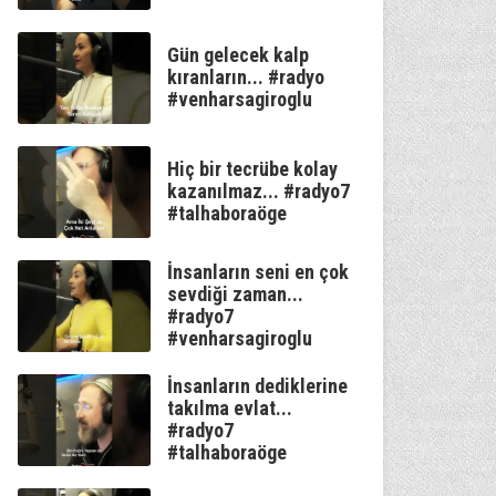
Gün gelecek kalp
kıranların... #radyo
#venharsagiroglu
Hiç bir tecrübe kolay
kazanılmaz... #radyo7
#talhaboraöge
İnsanların seni en çok
sevdiği zaman...
#radyo7
#venharsagiroglu
İnsanların dediklerine
takılma evlat...
#radyo7
#talhaboraöge