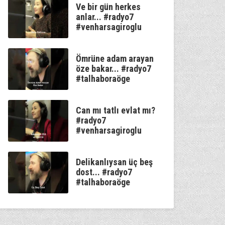
Ve bir gün herkes
anlar... #radyo7
#venharsagiroglu
Ömrüne adam arayan
öze bakar... #radyo7
#talhaboraöge
Can mı tatlı evlat mı?
#radyo7
#venharsagiroglu
Delikanlıysan üç beş
dost... #radyo7
#talhaboraöge