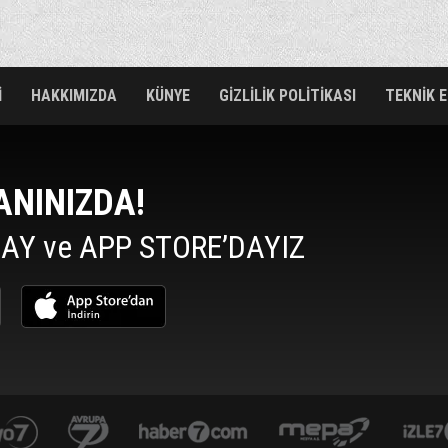
İ
HAKKIMIZDA
KÜNYE
GİZLİLİK POLİTİKASI
TEKNİK 
ANINIZDA!
AY ve APP STORE’DAYIZ
yasemin.com