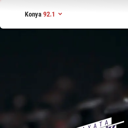
Konya
92.1