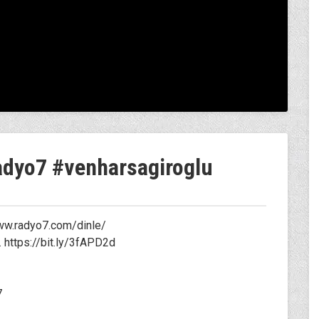
radyo7 #venharsagiroglu
/www.radyo7.com/dinle/
 https://bit.ly/3fAPD2d
7