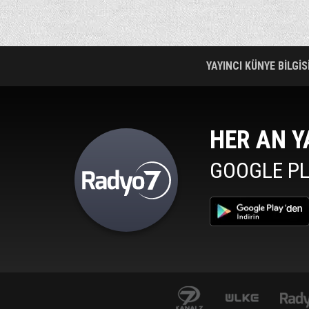
YAYINCI KÜNYE BİLGİS
HER AN Y
GOOGLE PL
al7avrupa.com
Haber 7
www.mepa.com.tr/
izle7.com