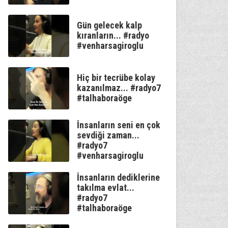
Gün gelecek kalp
kıranların... #radyo
#venharsagiroglu
Hiç bir tecrübe kolay
kazanılmaz... #radyo7
#talhaboraöge
İnsanların seni en çok
sevdiği zaman...
#radyo7
#venharsagiroglu
İnsanların dediklerine
takılma evlat...
#radyo7
#talhaboraöge