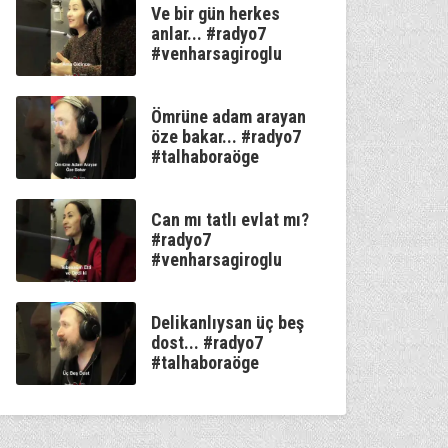
Ve bir gün herkes
anlar... #radyo7
#venharsagiroglu
Ömrüne adam arayan
öze bakar... #radyo7
#talhaboraöge
Can mı tatlı evlat mı?
#radyo7
#venharsagiroglu
Delikanlıysan üç beş
dost... #radyo7
#talhaboraöge