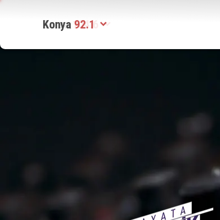
Konya
92.1