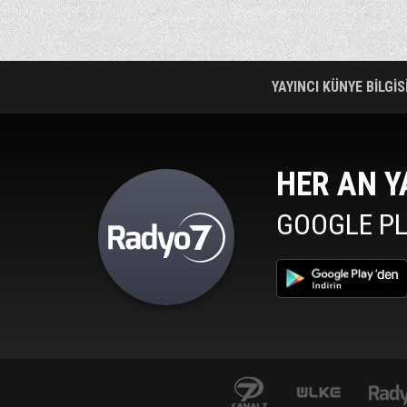
YAYINCI KÜNYE BİLGİS
HER AN Y
GOOGLE PL
al7avrupa.com
Haber 7
www.mepa.com.tr/
izle7.com