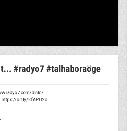
st... #radyo7 #talhaboraöge
/www.radyo7.com/dinle/
 https://bit.ly/3fAPD2d
7