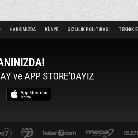
İ
HAKKIMIZDA
KÜNYE
GİZLİLİK POLİTİKASI
TEKNİK 
ANINIZDA!
AY ve APP STORE’DAYIZ
yasemin.com