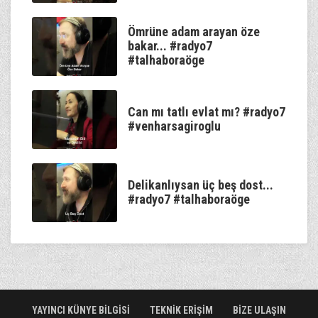
Ömrüne adam arayan öze
bakar... #radyo7
#talhaboraöge
Can mı tatlı evlat mı? #radyo7
#venharsagiroglu
Delikanlıysan üç beş dost...
#radyo7 #talhaboraöge
YAYINCI KÜNYE BİLGİSİ
TEKNİK ERİŞİM
BİZE ULAŞIN