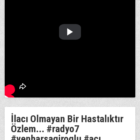
İlacı Olmayan Bir Hastalıktır
Özlem... #radyo7
#venharsagiroglu #acı