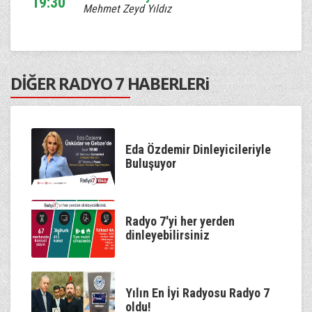
19:30
Mehmet Zeyd Yıldız
DİĞER RADYO 7 HABERLERi
Eda Özdemir Dinleyicileriyle
Buluşuyor
Radyo 7'yi her yerden
dinleyebilirsiniz
Yılın En İyi Radyosu Radyo 7
oldu!