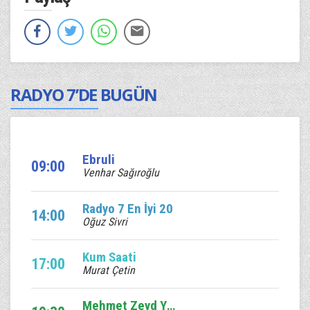
RADYO 7’DE BUGÜN
Ebruli
09:00
Venhar Sağıroğlu
Radyo 7 En İyi 20
14:00
Oğuz Sivri
Kum Saati
17:00
Murat Çetin
Mehmet Zeyd Yıldız sizlerle