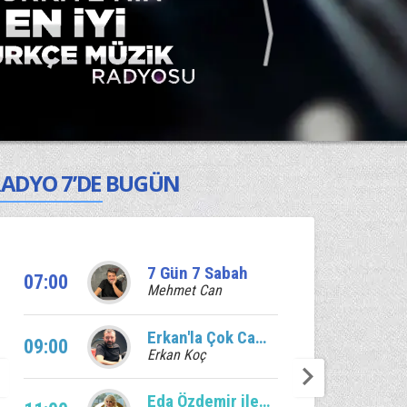
ADYO 7’DE BUGÜN
7 Gün 7 Sabah
07:00
Mehmet Can
Erkan'la Çok Canlı
09:00
Erkan Koç
Eda Özdemir ile Edalı Saatler