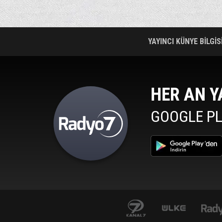
YAYINCI KÜNYE BİLGİS
HER AN Y
GOOGLE PL
al7avrupa.com
Haber 7
www.mepa.com.tr/
izle7.com