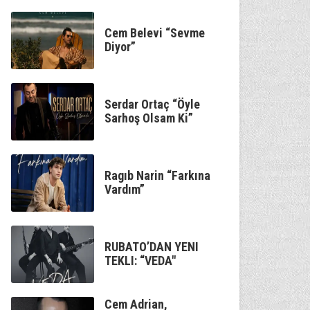
Cem Belevi “Sevme
Diyor”
Serdar Ortaç “Öyle
Sarhoş Olsam Ki”
Ragıb Narin “Farkına
Vardım”
RUBATO’DAN YENI
TEKLI: “VEDA"
Cem Adrian,