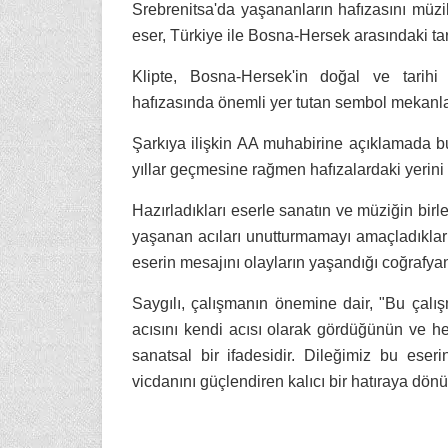
Srebrenitsa'da yaşananların hafızasını müzi
eser, Türkiye ile Bosna-Hersek arasındaki tar
Klipte, Bosna-Hersek'in doğal ve tarihi 
hafızasında önemli yer tutan sembol mekanlar
Şarkıya ilişkin AA muhabirine açıklamada bu
yıllar geçmesine rağmen hafızalardaki yerini 
Hazırladıkları eserle sanatın ve müziğin birleş
yaşanan acıları unutturmamayı amaçladıkları
eserin mesajını olayların yaşandığı coğrafyan
Saygılı, çalışmanın önemine dair, "Bu çalı
acısını kendi acısı olarak gördüğünün ve 
sanatsal bir ifadesidir. Dileğimiz bu eseri
vicdanını güçlendiren kalıcı bir hatıraya dönü