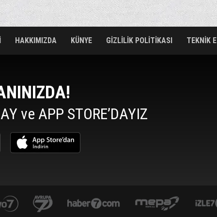
İ
HAKKIMIZDA
KÜNYE
GİZLİLİK POLİTİKASI
TEKNİK 
ANINIZDA!
AY ve APP STORE’DAYIZ
yasemin.com