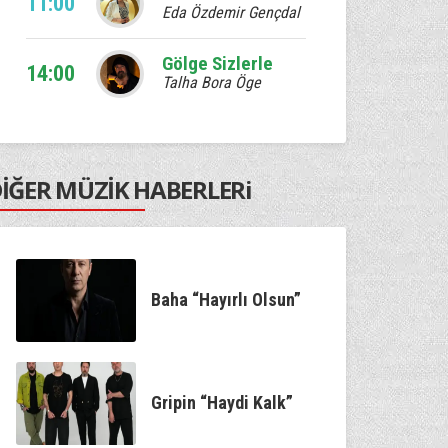
11:00
Eda Özdemir Gençdal
Gölge Sizlerle
14:00
Talha Bora Öge
Ebruli
17:00
Venhar Sağıroğlu
İĞER MÜZİK HABERLERi
Kum Saati
20:00
Murat Çetin
Kaan'la Geceye Ses Ver
22:00
Kaan Özdemir
Baha “Hayırlı Olsun”
Gölge Sizlerle
00:00
Talha Bora Öge
Gripin “Haydi Kalk”