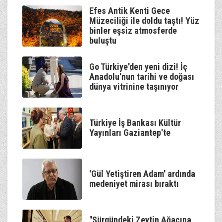
00:00
Talha Bora Öge
Efes Antik Kenti Gece
Müzeciliği ile doldu taştı! Yüz
binler eşsiz atmosferde
buluştu
Go Türkiye'den yeni dizi! İç
Anadolu'nun tarihi ve doğası
dünya vitrinine taşınıyor
Türkiye İş Bankası Kültür
Yayınları Gaziantep'te
'Gül Yetiştiren Adam' ardında
medeniyet mirası bıraktı
"Sürgündeki Zeytin Ağacına