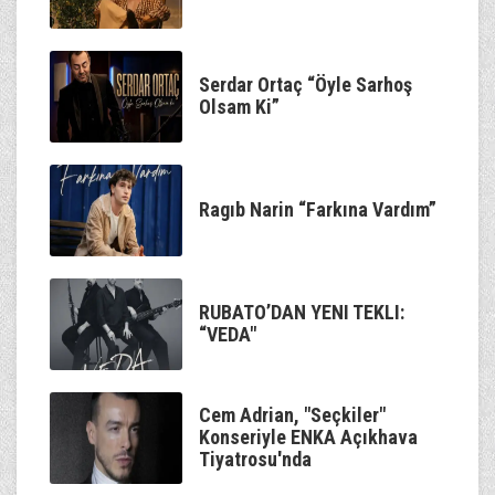
Serdar Ortaç “Öyle Sarhoş
Olsam Ki”
Ragıb Narin “Farkına Vardım”
RUBATO’DAN YENI TEKLI:
“VEDA"
Cem Adrian, "Seçkiler"
Konseriyle ENKA Açıkhava
Tiyatrosu'nda