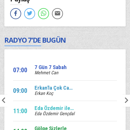
RADYO 7’DE BUGÜN
7 Gün 7 Sabah
07:00
Mehmet Can
Erkan'la Çok Canlı
09:00
Erkan Koç
Eda Özdemir ile Edalı Saatler
11:00
Eda Özdemir Gençdal
Gölge Sizlerle