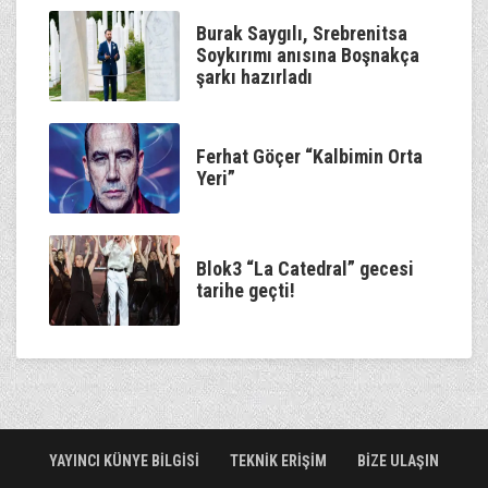
Burak Saygılı, Srebrenitsa
Soykırımı anısına Boşnakça
şarkı hazırladı
Ferhat Göçer “Kalbimin Orta
Yeri”
Blok3 “La Catedral” gecesi
tarihe geçti!
YAYINCI KÜNYE BİLGİSİ
TEKNİK ERİŞİM
BİZE ULAŞIN