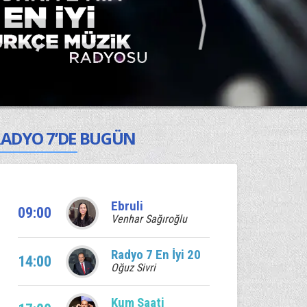
ADYO 7’DE BUGÜN
Ebruli
09:00
Venhar Sağıroğlu
Radyo 7 En İyi 20
14:00
Oğuz Sivri
Kum Saati