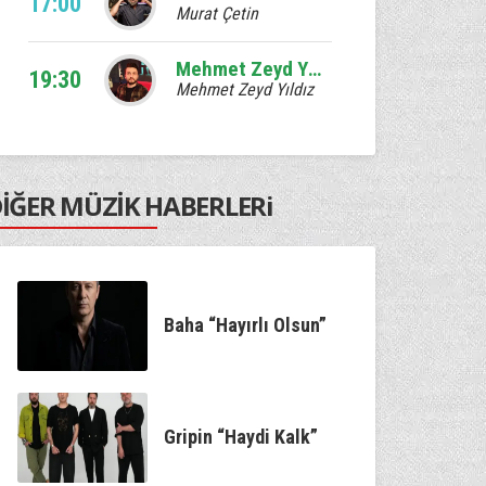
17:00
Murat Çetin
Mehmet Zeyd Yıldız sizlerle
19:30
Mehmet Zeyd Yıldız
İĞER MÜZİK HABERLERi
Baha “Hayırlı Olsun”
Gripin “Haydi Kalk”