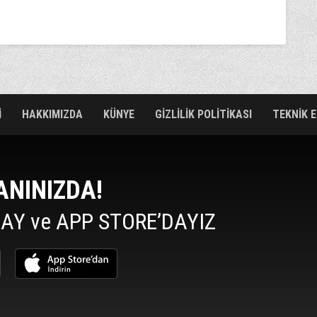
İ
HAKKIMIZDA
KÜNYE
GİZLİLİK POLİTİKASI
TEKNİK 
ANINIZDA!
AY ve APP STORE’DAYIZ