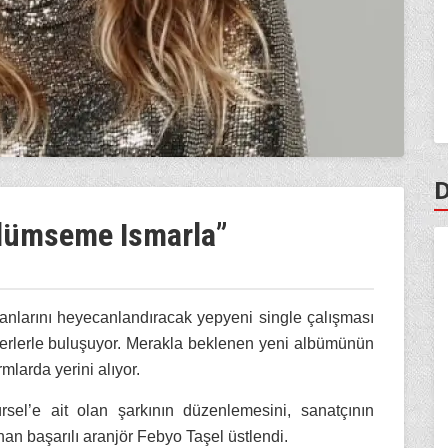
D
ülümseme Ismarla”
anlarını heyecanlandıracak yepyeni single çalışması
erlerle buluşuyor. Merakla beklenen yeni albümünün
rmlarda yerini alıyor.
sel’e ait olan şarkının düzenlemesini, sanatçının
nan başarılı aranjör Febyo Taşel üstlendi.