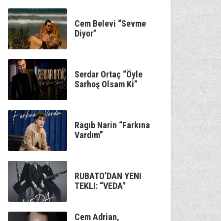
Cem Belevi “Sevme
Diyor”
Serdar Ortaç “Öyle
Sarhoş Olsam Ki”
Ragıb Narin “Farkına
Vardım”
RUBATO’DAN YENI
TEKLI: “VEDA"
Cem Adrian,