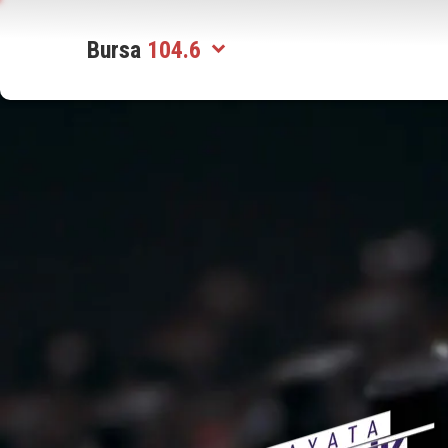
Konya
92.1