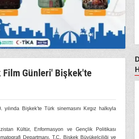
D
H
 Film Günleri' Bişkek'te
. yılında Bişkek'te Türk sinemasını Kırgız halkıyla
zistan Kültür, Enformasyon ve Gençlik Politikası
nematografi Departmanı, T.C. Bişkek Büyükelçiliği ve