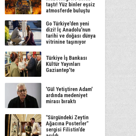
taştı! Yüz binler eşsiz
atmosferde buluştu
Go Türkiye'den yeni
dizi! İç Anadolu'nun
tarihi ve doğası dünya
vitrinine taşınıyor
Türkiye İş Bankası
Kültür Yayınları
Gaziantep'te
'Gül Yetiştiren Adam'
ardında medeniyet
mirası bıraktı
"Sürgündeki Zeytin
Ağacına Posterler"
sergisi Filistin’de
açıldı