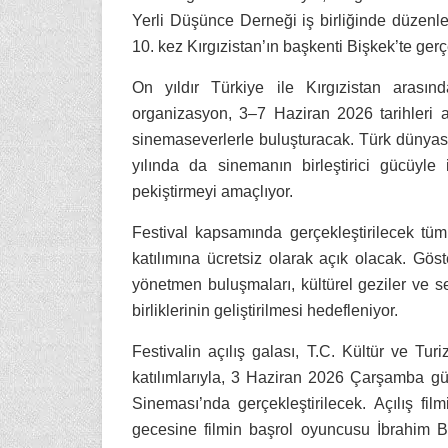
Yerli Düşünce Derneği iş birliğinde düzenle
10. kez Kırgızistan’ın başkenti Bişkek’te gerç
On yıldır Türkiye ile Kırgızistan arasın
organizasyon, 3–7 Haziran 2026 tarihleri a
sinemaseverlerle buluşturacak. Türk dünyasın
yılında da sinemanın birleştirici gücüyle i
pekiştirmeyi amaçlıyor.
Festival kapsamında gerçekleştirilecek tüm
katılımına ücretsiz olarak açık olacak. Göst
yönetmen buluşmaları, kültürel geziler ve se
birliklerinin geliştirilmesi hedefleniyor.
Festivalin açılış galası, T.C. Kültür ve T
katılımlarıyla, 3 Haziran 2026 Çarşamba gü
Sineması’nda gerçekleştirilecek. Açılış fil
gecesine filmin başrol oyuncusu İbrahim 