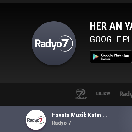
HER AN Y
GOOGLE PL
al7avrupa.com
Haber 7
www.mepa.com.tr/
izle7.com
Hayata Müzik Katın ...
Radyo 7