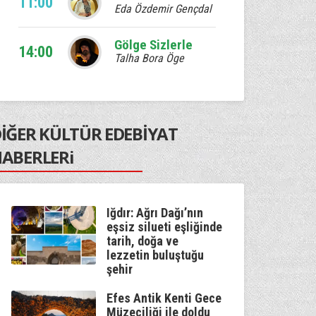
11:00
Eda Özdemir Gençdal
Gölge Sizlerle
14:00
Talha Bora Öge
Ebruli
17:00
Venhar Sağıroğlu
İĞER KÜLTÜR EDEBİYAT
Kum Saati
20:00
ABERLERi
Murat Çetin
Kaan'la Geceye Ses Ver
22:00
Kaan Özdemir
Iğdır: Ağrı Dağı’nın
eşsiz silueti eşliğinde
tarih, doğa ve
Gölge Sizlerle
00:00
lezzetin buluştuğu
Talha Bora Öge
şehir
Efes Antik Kenti Gece
Müzeciliği ile doldu