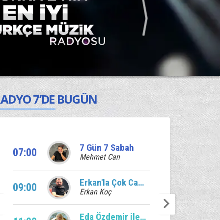
ADYO 7’DE BUGÜN
7 Gün 7 Sabah
07:00
Mehmet Can
Erkan'la Çok Canlı
09:00
Erkan Koç
Eda Özdemir ile Edalı Saatler