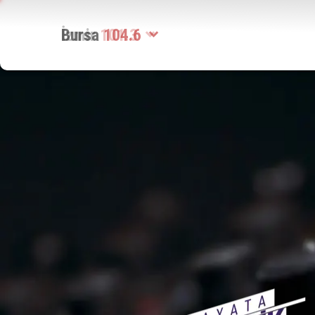
Bursa
104.6