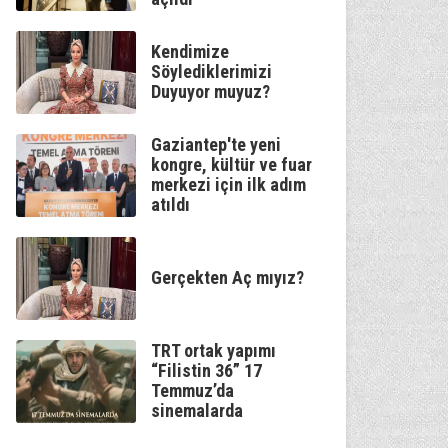
Kendimize
Söylediklerimizi
Duyuyor muyuz?
Gaziantep'te yeni
kongre, kültür ve fuar
merkezi için ilk adım
atıldı
Gerçekten Aç mıyız?
TRT ortak yapımı
“Filistin 36” 17
Temmuz’da
sinemalarda