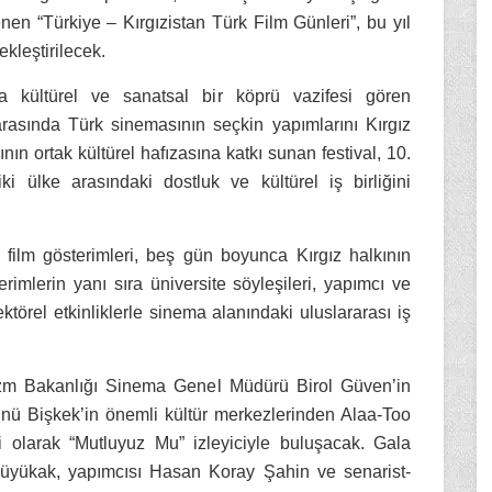
nen “Türkiye – Kırgızistan Türk Film Günleri”, bu yıl
ekleştirilecek.
da kültürel ve sanatsal bir köprü vazifesi gören
rasında Türk sinemasının seçkin yapımlarını Kırgız
ın ortak kültürel hafızasına katkı sunan festival, 10.
ki ülke arasındaki dostluk ve kültürel iş birliğini
 film gösterimleri, beş gün boyunca Kırgız halkının
erimlerin yanı sıra üniversite söyleşileri, yapımcı ve
ktörel etkinliklerle sinema alanındaki uluslararası iş
urizm Bakanlığı Sinema Genel Müdürü Birol Güven’in
nü Bişkek’in önemli kültür merkezlerinden Alaa-Too
mi olarak “Mutluyuz Mu” izleyiciyle buluşacak. Gala
Büyükak, yapımcısı Hasan Koray Şahin ve senarist-