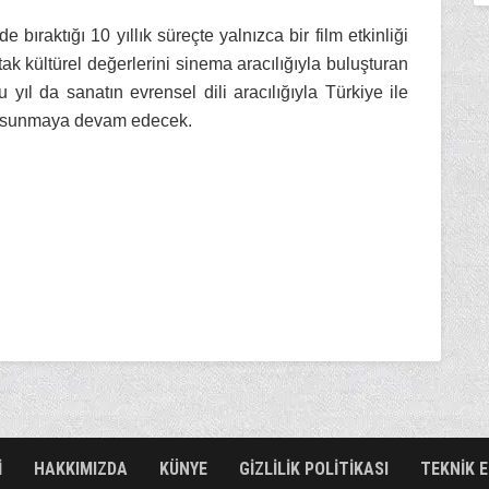
 bıraktığı 10 yıllık süreçte yalnızca bir film etkinliği
k kültürel değerlerini sinema aracılığıyla buluşturan
u yıl da sanatın evrensel dili aracılığıyla Türkiye ile
tkı sunmaya devam edecek.
İ
HAKKIMIZDA
KÜNYE
GİZLİLİK POLİTİKASI
TEKNİK 