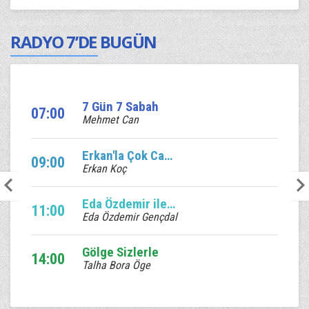
RADYO 7’DE BUGÜN
7 Gün 7 Sabah
07:00
Mehmet Can
Erkan'la Çok Canlı
09:00
Erkan Koç
Eda Özdemir ile Edalı Saatler
11:00
Eda Özdemir Gençdal
Gölge Sizlerle
14:00
Talha Bora Öge
Ebruli
17:00