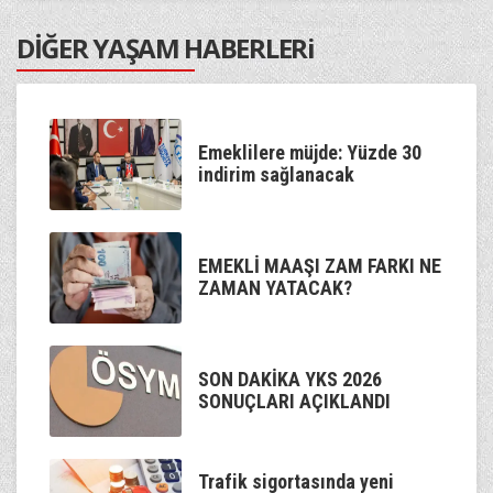
Venhar Sağıroğlu
DİĞER YAŞAM HABERLERi
Kum Saati
20:00
Murat Çetin
Kaan'la Geceye Ses Ver
22:00
Emeklilere müjde: Yüzde 30
Kaan Özdemir
indirim sağlanacak
Gölge Sizlerle
00:00
Talha Bora Öge
EMEKLİ MAAŞI ZAM FARKI NE
ZAMAN YATACAK?
SON DAKİKA YKS 2026
SONUÇLARI AÇIKLANDI
Trafik sigortasında yeni