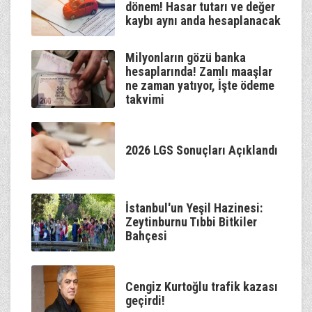
dönem! Hasar tutarı ve değer
kaybı aynı anda hesaplanacak
Milyonların gözü banka
hesaplarında! Zamlı maaşlar
ne zaman yatıyor, İşte ödeme
takvimi
2026 LGS Sonuçları Açıklandı
İstanbul'un Yeşil Hazinesi:
Zeytinburnu Tıbbi Bitkiler
Bahçesi
Cengiz Kurtoğlu trafik kazası
geçirdi!