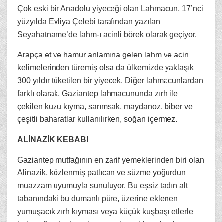
Çok eski bir Anadolu yiyeceği olan Lahmacun, 17’nci
yüzyılda Evliya Çelebi tarafından yazılan
Seyahatname’de lahm-ı acinli börek olarak geçiyor.
Arapça et ve hamur anlamına gelen lahm ve acin
kelimelerinden türemiş olsa da ülkemizde yaklaşık
300 yıldır tüketilen bir yiyecek. Diğer lahmacunlardan
farklı olarak, Gaziantep lahmacununda zırh ile
çekilen kuzu kıyma, sarımsak, maydanoz, biber ve
çeşitli baharatlar kullanılırken, soğan içermez.
ALİNAZİK KEBABI
Gaziantep mutfağının en zarif yemeklerinden biri olan
Alinazik, közlenmiş patlıcan ve süzme yoğurdun
muazzam uyumuyla sunuluyor. Bu eşsiz tadın alt
tabanındaki bu dumanlı püre, üzerine eklenen
yumuşacık zırh kıyması veya küçük kuşbaşı etlerle