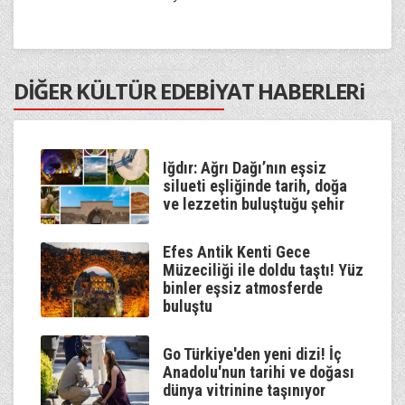
DİĞER KÜLTÜR EDEBİYAT HABERLERi
Iğdır: Ağrı Dağı’nın eşsiz
silueti eşliğinde tarih, doğa
ve lezzetin buluştuğu şehir
Efes Antik Kenti Gece
Müzeciliği ile doldu taştı! Yüz
binler eşsiz atmosferde
buluştu
Go Türkiye'den yeni dizi! İç
Anadolu'nun tarihi ve doğası
dünya vitrinine taşınıyor