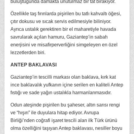
buluştuğunda damakta unutulmaz bir tat bırakıyor.
Özellikle taş fırınlarda pişirilen bu tatlı kahvaltı öğesi,
çıtır dokusu ve sıcak servis edilmesiyle biliniyor.
Ayrıca ustalık gerektiren bir el maharetiyle havada
savrularak açılan hamuru, Gaziantep’in sabah
enerjisini ve misafirperverliğini simgeleyen en özel
lezzetlerden biri.
ANTEP BAKLAVASI
Gaziantep’in tescilli markası olan baklava, kırk kat
ince baklavalık yufkanın içine serilen en kaliteli Antep
fıstığı ve sade yağın ustalıkla harmanlanmasıdır.
Odun ateşinde pişirilen bu şaheser, altın sarısı rengi
ve “hışırı” ile duyulara hitap ediyor. Avrupa
Birliği’nden coğrafi işaret tescili alan ilk Türk ürünü
olma özelliğini taşıyan Antep baklavası, nesiller boyu