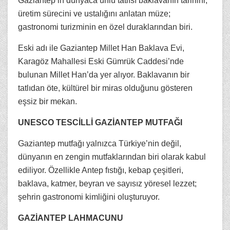
Gaziantep’in dünyaca ünlü tatlısı baklavanın tarihini,
üretim sürecini ve ustalığını anlatan müze;
gastronomi turizminin en özel duraklarından biri.
Eski adı ile Gaziantep Millet Han Baklava Evi,
Karagöz Mahallesi Eski Gümrük Caddesi’nde
bulunan Millet Han’da yer alıyor. Baklavanın bir
tatlıdan öte, kültürel bir miras olduğunu gösteren
eşsiz bir mekan.
UNESCO TESCİLLİ GAZİANTEP MUTFAĞI
Gaziantep mutfağı yalnızca Türkiye’nin değil,
dünyanın en zengin mutfaklarından biri olarak kabul
ediliyor. Özellikle Antep fıstığı, kebap çeşitleri,
baklava, katmer, beyran ve sayısız yöresel lezzet;
şehrin gastronomi kimliğini oluşturuyor.
GAZİANTEP LAHMACUNU