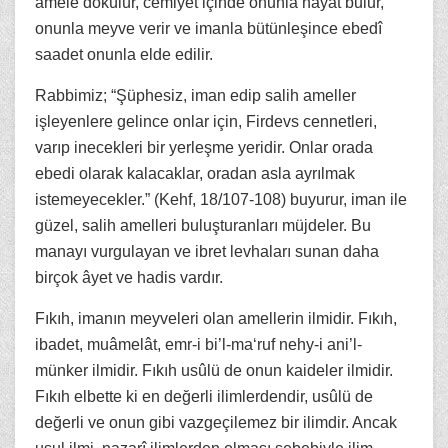
amele dökülür, cemiyet içinde onunla hayat bulur,
onunla meyve verir ve imanla bütünleşince ebedî
saadet onunla elde edilir.
Rabbimiz; “Şüphesiz, iman edip salih ameller
işleyenlere gelince onlar için, Firdevs cennetleri,
varıp inecekleri bir yerleşme yeridir. Onlar orada
ebedi olarak kalacaklar, oradan asla ayrılmak
istemeyecekler.” (Kehf, 18/107-108) buyurur, iman ile
güzel, salih amelleri buluşturanları müjdeler. Bu
manayı vurgulayan ve ibret levhaları sunan daha
birçok âyet ve hadis vardır.
Fıkıh, imanın meyveleri olan amellerin ilmidir. Fıkıh,
ibadet, muâmelât, emr-i bi’l-ma‘ruf nehy-i ani’l-
münker ilmidir. Fıkıh usûlü de onun kaideler ilmidir.
Fıkıh elbette ki en değerli ilimlerdendir, usûlü de
değerli ve onun gibi vazgeçilemez bir ilimdir. Ancak