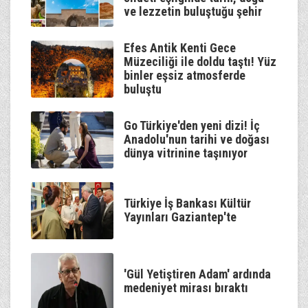
ve lezzetin buluştuğu şehir
Gölge Sizlerle
00:00
Talha Bora Öge
Efes Antik Kenti Gece
Müzeciliği ile doldu taştı! Yüz
binler eşsiz atmosferde
buluştu
Go Türkiye'den yeni dizi! İç
Anadolu'nun tarihi ve doğası
dünya vitrinine taşınıyor
Türkiye İş Bankası Kültür
Yayınları Gaziantep'te
'Gül Yetiştiren Adam' ardında
medeniyet mirası bıraktı