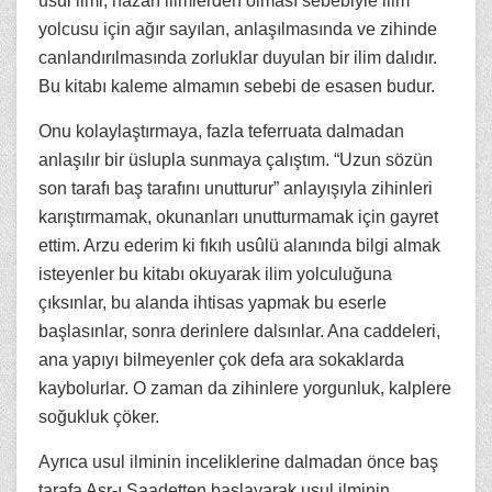
usul ilmi, nazarî ilimlerden olması sebebiyle ilim
yolcusu için ağır sayılan, anlaşılmasında ve zihinde
canlandırılmasında zorluklar duyulan bir ilim dalıdır.
Bu kitabı kaleme almamın sebebi de esasen budur.
Onu kolaylaştırmaya, fazla teferruata dalmadan
anlaşılır bir üslupla sunmaya çalıştım. “Uzun sözün
son tarafı baş tarafını unutturur” anlayışıyla zihinleri
karıştırmamak, okunanları unutturmamak için gayret
ettim. Arzu ederim ki fıkıh usûlü alanında bilgi almak
isteyenler bu kitabı okuyarak ilim yolculuğuna
çıksınlar, bu alanda ihtisas yapmak bu eserle
başlasınlar, sonra derinlere dalsınlar. Ana caddeleri,
ana yapıyı bilmeyenler çok defa ara sokaklarda
kaybolurlar. O zaman da zihinlere yorgunluk, kalplere
soğukluk çöker.
Ayrıca usul ilminin inceliklerine dalmadan önce baş
tarafa Asr-ı Saadetten başlayarak usul ilminin