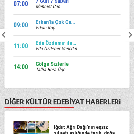
7 Gün 7 Sabah
07:00
Mehmet Can
Erkan'la Çok Canlı
09:00
Erkan Koç
Eda Özdemir ile Edalı Saatler
11:00
Eda Özdemir Gençdal
Gölge Sizlerle
14:00
Talha Bora Öge
Ebruli
17:00
Venhar Sağıroğlu
DİĞER KÜLTÜR EDEBİYAT HABERLERi
Kum Saati
20:00
Murat Çetin
Kaan'la Geceye Ses Ver
Iğdır: Ağrı Dağı’nın eşsiz
22:00
Kaan Özdemir
silueti eşliğinde tarih, doğa