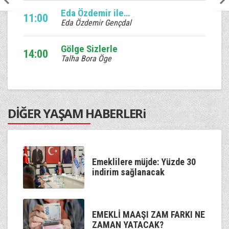
Eda Özdemir ile Edalı Saatler
11:00
Eda Özdemir Gençdal
Gölge Sizlerle
14:00
Talha Bora Öge
Ebruli
17:00
Venhar Sağıroğlu
DİĞER YAŞAM HABERLERi
Kum Saati
20:00
Murat Çetin
Kaan'la Geceye Ses Ver
22:00
Emeklilere müjde: Yüzde 30
Kaan Özdemir
indirim sağlanacak
Gölge Sizlerle
00:00
Talha Bora Öge
EMEKLİ MAAŞI ZAM FARKI NE
ZAMAN YATACAK?