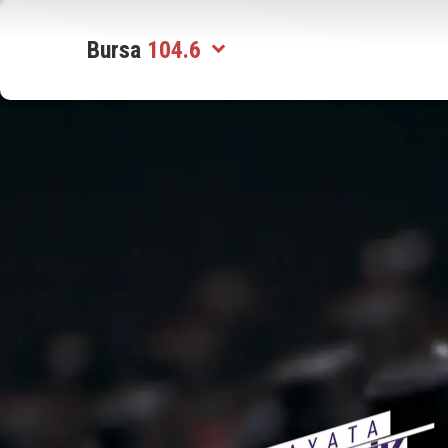
Bursa
104.6