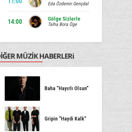
11:00
Eda Özdemir Gençdal
Gölge Sizlerle
14:00
Talha Bora Öge
Ebruli
17:00
Venhar Sağıroğlu
İĞER MÜZİK HABERLERi
Kum Saati
20:00
Murat Çetin
Kaan'la Geceye Ses Ver
22:00
Kaan Özdemir
Baha “Hayırlı Olsun”
Gölge Sizlerle
00:00
Talha Bora Öge
Gripin “Haydi Kalk”