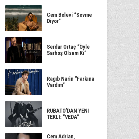
Cem Belevi “Sevme
Diyor”
Serdar Ortaç “Öyle
Sarhoş Olsam Ki”
Ragıb Narin “Farkına
Vardım”
RUBATO’DAN YENI
TEKLI: “VEDA"
Cem Adrian,