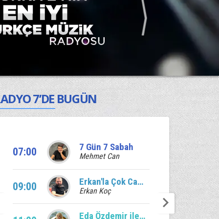
ADYO 7’DE BUGÜN
7 Gün 7 Sabah
07:00
Mehmet Can
Erkan'la Çok Canlı
09:00
Erkan Koç
Eda Özdemir ile Edalı Saatler