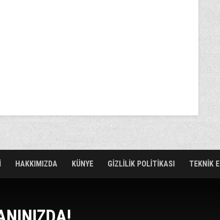
İ
HAKKIMIZDA
KÜNYE
GİZLİLİK POLİTİKASI
TEKNİK 
ANINIZDA!