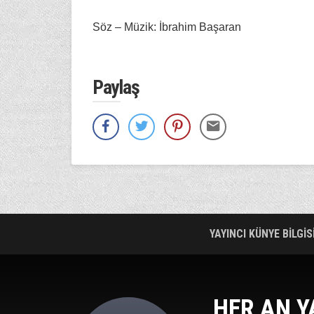
Söz – Müzik: İbrahim Başaran
Paylaş
YAYINCI KÜNYE BİLGİS
HER AN Y