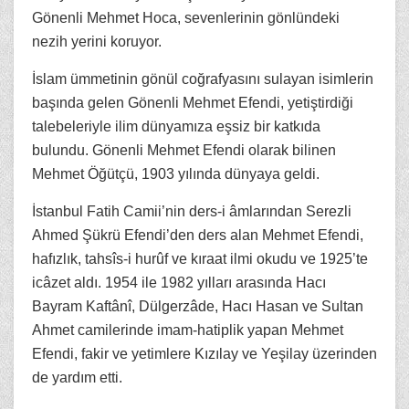
Gönenli Mehmet Hoca, sevenlerinin gönlündeki
nezih yerini koruyor.
İslam ümmetinin gönül coğrafyasını sulayan isimlerin
başında gelen Gönenli Mehmet Efendi, yetiştirdiği
talebeleriyle ilim dünyamıza eşsiz bir katkıda
bulundu. Gönenli Mehmet Efendi olarak bilinen
Mehmet Öğütçü, 1903 yılında dünyaya geldi.
İstanbul Fatih Camii’nin ders-i âmlarından Serezli
Ahmed Şükrü Efendi’den ders alan Mehmet Efendi,
hafızlık, tahsîs-i hurûf ve kıraat ilmi okudu ve 1925’te
icâzet aldı. 1954 ile 1982 yılları arasında Hacı
Bayram Kaftânî, Dülgerzâde, Hacı Hasan ve Sultan
Ahmet camilerinde imam-hatiplik yapan Mehmet
Efendi, fakir ve yetimlere Kızılay ve Yeşilay üzerinden
de yardım etti.