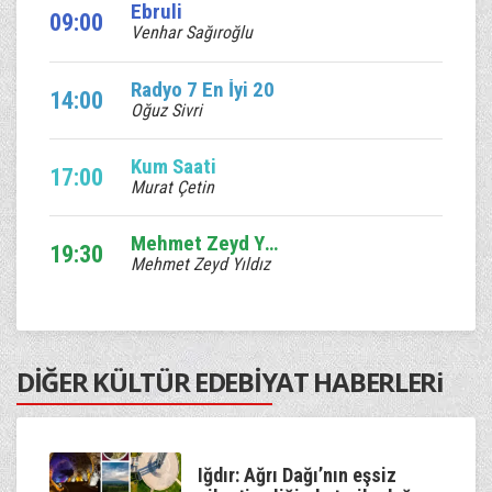
Ebruli
09:00
Venhar Sağıroğlu
Radyo 7 En İyi 20
14:00
Oğuz Sivri
Kum Saati
17:00
Murat Çetin
Mehmet Zeyd Yıldız sizlerle
19:30
Mehmet Zeyd Yıldız
DİĞER KÜLTÜR EDEBİYAT HABERLERi
Iğdır: Ağrı Dağı’nın eşsiz