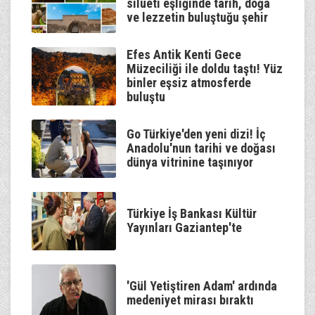
silueti eşliğinde tarih, doğa
ve lezzetin buluştuğu şehir
Efes Antik Kenti Gece
Müzeciliği ile doldu taştı! Yüz
binler eşsiz atmosferde
buluştu
Go Türkiye'den yeni dizi! İç
Anadolu'nun tarihi ve doğası
dünya vitrinine taşınıyor
Türkiye İş Bankası Kültür
Yayınları Gaziantep'te
'Gül Yetiştiren Adam' ardında
medeniyet mirası bıraktı