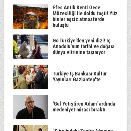
Gölge Sizlerle
00:00
Talha Bora Öge
Efes Antik Kenti Gece
Müzeciliği ile doldu taştı! Yüz
binler eşsiz atmosferde
buluştu
Go Türkiye'den yeni dizi! İç
Anadolu'nun tarihi ve doğası
dünya vitrinine taşınıyor
Türkiye İş Bankası Kültür
Yayınları Gaziantep'te
'Gül Yetiştiren Adam' ardında
medeniyet mirası bıraktı
"Sürgündeki Zeytin Ağacına