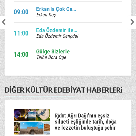
Erkan'la Çok Canlı
09:00
Erkan Koç
Eda Özdemir ile Edalı Saatler
11:00
Eda Özdemir Gençdal
Gölge Sizlerle
14:00
Talha Bora Öge
Ebruli
17:00
Venhar Sağıroğlu
DİĞER KÜLTÜR EDEBİYAT HABERLERi
Kum Saati
20:00
Murat Çetin
Kaan'la Geceye Ses Ver
Iğdır: Ağrı Dağı’nın eşsiz
22:00
Kaan Özdemir
silueti eşliğinde tarih, doğa
ve lezzetin buluştuğu şehir