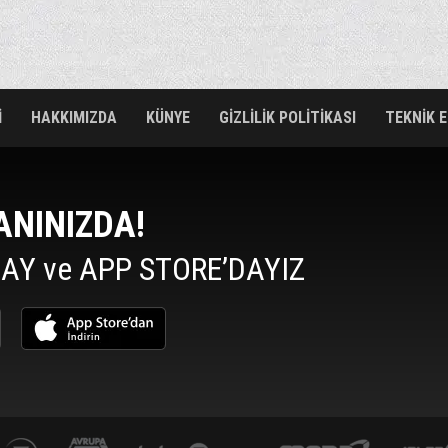
İ
HAKKIMIZDA
KÜNYE
GİZLİLİK POLİTİKASI
TEKNİK 
ANINIZDA!
AY ve APP STORE’DAYIZ
yasemin.com