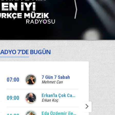
ADYO 7’DE BUGÜN
7 Gün 7 Sabah
07:00
Mehmet Can
Erkan'la Çok Canlı
09:00
Erkan Koç
Eda Özdemir ile Edalı Saatler