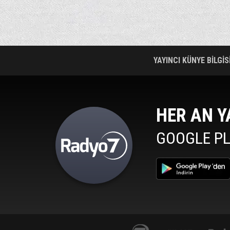
YAYINCI KÜNYE BİLGİS
HER AN Y
GOOGLE PL
al7avrupa.com
Haber 7
www.mepa.com.tr/
izle7.com