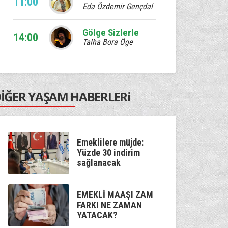
11:00
Eda Özdemir Gençdal
Gölge Sizlerle
14:00
Talha Bora Öge
Ebruli
17:00
Venhar Sağıroğlu
İĞER YAŞAM HABERLERi
Kum Saati
20:00
Murat Çetin
Kaan'la Geceye Ses Ver
Emeklilere müjde:
22:00
Kaan Özdemir
Yüzde 30 indirim
sağlanacak
Gölge Sizlerle
00:00
Talha Bora Öge
EMEKLİ MAAŞI ZAM
FARKI NE ZAMAN
YATACAK?